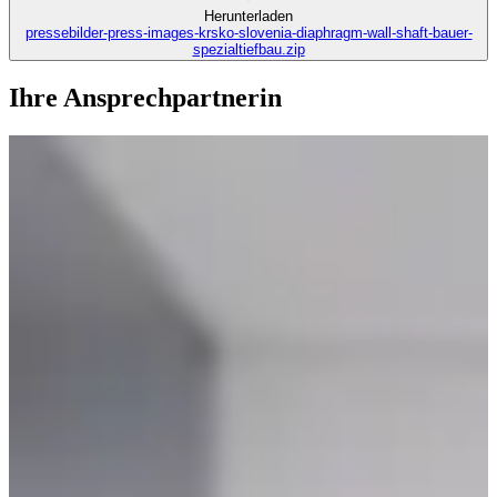
Herunterladen
pressebilder-press-images-krsko-slovenia-diaphragm-wall-shaft-bauer-
spezialtiefbau.zip
Ihre Ansprechpartnerin