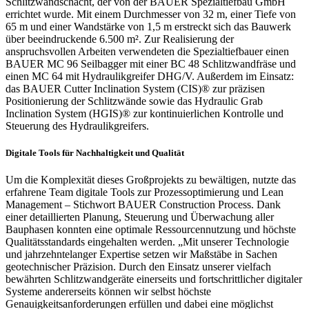
Schlitzwandschacht, der von der BAUER Spezialtiefbau GmbH
errichtet wurde. Mit einem Durchmesser von 32 m, einer Tiefe von
65 m und einer Wandstärke von 1,5 m erstreckt sich das Bauwerk
über beeindruckende 6.500 m². Zur Realisierung der
anspruchsvollen Arbeiten verwendeten die Spezialtiefbauer einen
BAUER MC 96 Seilbagger mit einer BC 48 Schlitzwandfräse und
einen MC 64 mit Hydraulikgreifer DHG/V. Außerdem im Einsatz:
das BAUER Cutter Inclination System (CIS)® zur präzisen
Positionierung der Schlitzwände sowie das Hydraulic Grab
Inclination System (HGIS)® zur kontinuierlichen Kontrolle und
Steuerung des Hydraulikgreifers.
Digitale Tools für Nachhaltigkeit und Qualität
Um die Komplexität dieses Großprojekts zu bewältigen, nutzte das
erfahrene Team digitale Tools zur Prozessoptimierung und Lean
Management – Stichwort BAUER Construction Process. Dank
einer detaillierten Planung, Steuerung und Überwachung aller
Bauphasen konnten eine optimale Ressourcennutzung und höchste
Qualitätsstandards eingehalten werden. „Mit unserer Technologie
und jahrzehntelanger Expertise setzen wir Maßstäbe in Sachen
geotechnischer Präzision. Durch den Einsatz unserer vielfach
bewährten Schlitzwandgeräte einerseits und fortschrittlicher digitaler
Systeme andererseits können wir selbst höchste
Genauigkeitsanforderungen erfüllen und dabei eine möglichst