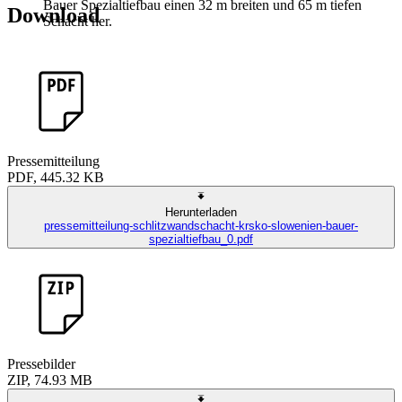
Bauer Spezialtiefbau einen 32 m breiten und 65 m tiefen
Download
Schacht her.
Pressemitteilung
PDF, 445.32 KB
Herunterladen
pressemitteilung-schlitzwandschacht-krsko-slowenien-bauer-
spezialtiefbau_0.pdf
Pressebilder
ZIP, 74.93 MB