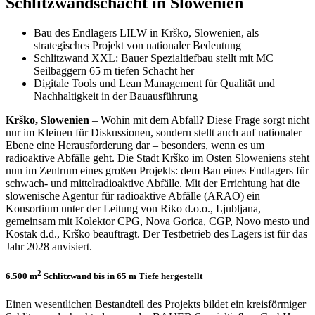
Schlitzwandschacht in Slowenien
Bau des Endlagers LILW in Krško, Slowenien, als
strategisches Projekt von nationaler Bedeutung
Schlitzwand XXL: Bauer Spezialtiefbau stellt mit MC
Seilbaggern 65 m tiefen Schacht her
Digitale Tools und Lean Management für Qualität und
Nachhaltigkeit in der Bauausführung
Krško, Slowenien
– Wohin mit dem Abfall? Diese Frage sorgt nicht
nur im Kleinen für Diskussionen, sondern stellt auch auf nationaler
Ebene eine Herausforderung dar – besonders, wenn es um
radioaktive Abfälle geht. Die Stadt Krško im Osten Sloweniens steht
nun im Zentrum eines großen Projekts: dem Bau eines Endlagers für
schwach- und mittelradioaktive Abfälle. Mit der Errichtung hat die
slowenische Agentur für radioaktive Abfälle (ARAO) ein
Konsortium unter der Leitung von Riko d.o.o., Ljubljana,
gemeinsam mit Kolektor CPG, Nova Gorica, CGP, Novo mesto und
Kostak d.d., Krško beauftragt. Der Testbetrieb des Lagers ist für das
Jahr 2028 anvisiert.
2
6.500 m
Schlitzwand bis in 65 m Tiefe hergestellt
Einen wesentlichen Bestandteil des Projekts bildet ein kreisförmiger